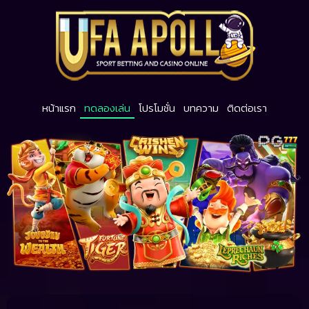
หน้าแรก
ทดลองเล่น
โปรโมชั่น
บทความ
ติดต่อเรา